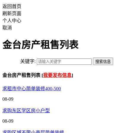
返回首页
刷新页面
个人中心
取消
金台房产租售列表
关键字:
金台房产租售列表 [
我要发布信息
]
求租市中心简单装修400-500
08-09
求购东区学区房小户型
08-09
求购区域不限小高层简单装修