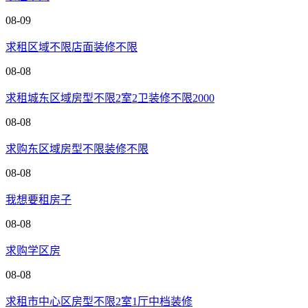
08-09
求租区域不限店面装修不限
08-08
求租城东区域房型不限2室2卫装修不限2000
08-08
求购东区域房型不限装修不限
08-08
我想要租房子
08-08
求购学区房
08-08
求租市中心区房型不限2室1厅中档装修