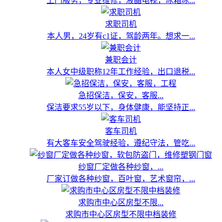
上门服务，专业维修，液晶电视，冰箱冰...
求职司机
本人男，24岁有c1证，驾龄两年。想求一...
兼职会计
本人女中级职称12年工作经验，出口退税...
急招保洁，保安，客服...
保洁要求55岁以下，身体健康，能坚持正...
客车司机
有大客车安全驾驶经验，遵纪守法，管吃...
纱窗厂定做各种纱窗，...
厂家订做各种纱窗，百叶窗，艺术窗帘，...
求购市中心区房型不限...
求购市中心区房型不限中档装修