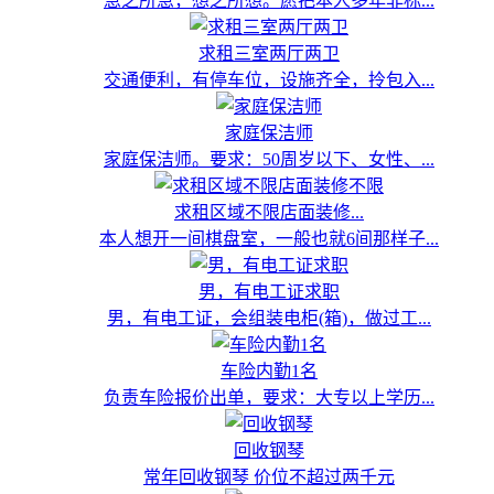
急之所急，想之所想。愿把本人多年非标...
求租三室两厅两卫
交通便利，有停车位，设施齐全，拎包入...
家庭保洁师
家庭保洁师。要求：50周岁以下、女性、...
求租区域不限店面装修...
本人想开一间棋盘室，一般也就6间那样子...
男，有电工证求职
男，有电工证，会组装电柜(箱)，做过工...
车险内勤1名
负责车险报价出单，要求：大专以上学历...
回收钢琴
常年回收钢琴 价位不超过两千元