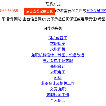
联系方式
6****6058
(查看需要80金币或
VIP会员可
点击查看完整信息
须谨慎.网站(金台信息网)对此不承担任何保证或连带责任! 希
可能感兴趣
司机或普工
求职保安
求职司机
兼职机械设计、制图、设备改造
男，有电工证求职
兼职会计
求职电工
司机
求职会计及相关工作
文员 兼职
求职厨师工作
个人保洁