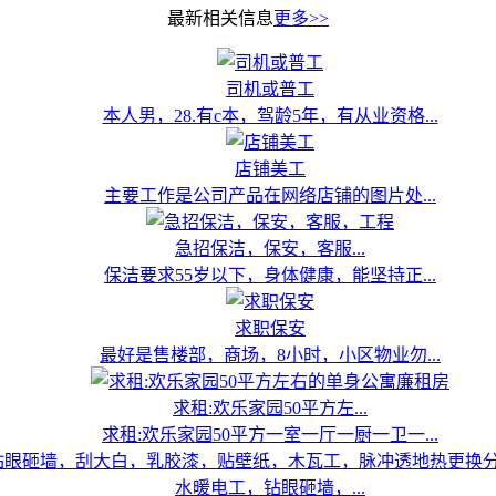
最新相关信息
更多>>
司机或普工
本人男，28.有c本，驾龄5年，有从业资格...
店铺美工
主要工作是公司产品在网络店铺的图片处...
急招保洁，保安，客服...
保洁要求55岁以下，身体健康，能坚持正...
求职保安
最好是售楼部，商场，8小时，小区物业勿...
求租:欢乐家园50平方左...
求租:欢乐家园50平方一室一厅一厨一卫一...
水暖电工，钻眼砸墙，...