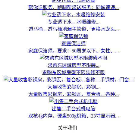
跑腿代驾，代购送餐
帮你送服务，跑腿帮您送服务：同城速递...
专业透下水，水暖维修...
透马桶，透马桶地漏主管道，更换水龙头...
家庭保洁师
家庭保洁师。要求：50周岁以下、女性、...
求购东区域房型不限装...
求购东区域房型不限装修不限
大量收售彩钢房，彩钢...
大量收售彩钢房，彩钢瓦，复合板，各种...
出售二手台式机电脑
双核4g内存，硬盘500g机箱，23寸显示器...
关于我们