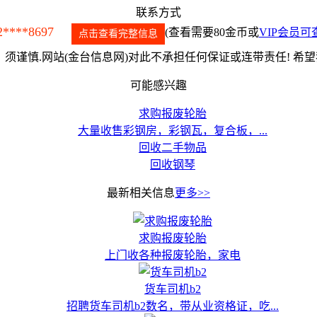
联系方式
2****8697
(查看需要80金币或
VIP会员可
点击查看完整信息
须谨慎.网站(金台信息网)对此不承担任何保证或连带责任! 希
可能感兴趣
求购报废轮胎
大量收售彩钢房，彩钢瓦，复合板，...
回收二手物品
回收钢琴
最新相关信息
更多>>
求购报废轮胎
上门收各种报废轮胎，家电
货车司机b2
招聘货车司机b2数名，带从业资格证，吃...