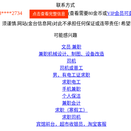
联系方式
8****2734
(查看需要80金币或
VIP会员可
点击查看完整信息
须谨慎.网站(金台信息网)对此不承担任何保证或连带责任! 希
可能感兴趣
文员 兼职
兼职机械设计、制图、设备改造
司机
司机或普工
男，有电工证求职
求职电工
手机兼职
个人保洁
兼职会计
求职（寒假工）
求职司机
宾馆前台，超市收银员，淘宝客服