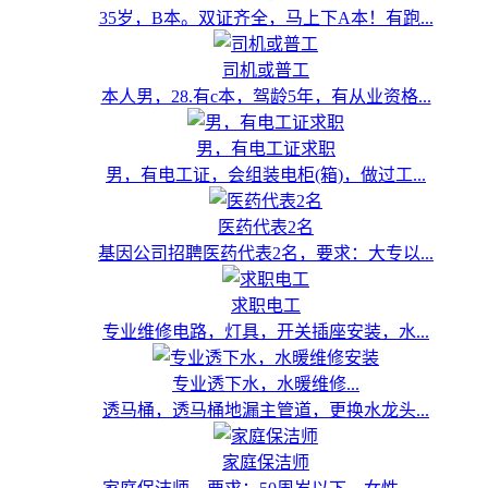
35岁，B本。双证齐全，马上下A本！有跑...
司机或普工
本人男，28.有c本，驾龄5年，有从业资格...
男，有电工证求职
男，有电工证，会组装电柜(箱)，做过工...
医药代表2名
基因公司招聘医药代表2名，要求：大专以...
求职电工
专业维修电路，灯具，开关插座安装，水...
专业透下水，水暖维修...
透马桶，透马桶地漏主管道，更换水龙头...
家庭保洁师