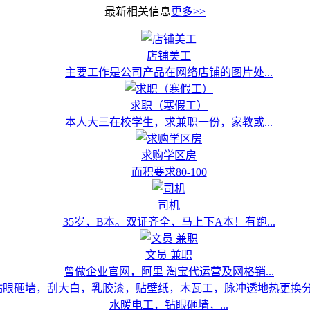
最新相关信息
更多>>
店铺美工
主要工作是公司产品在网络店铺的图片处...
求职（寒假工）
本人大三在校学生，求兼职一份，家教或...
求购学区房
面积要求80-100
司机
35岁，B本。双证齐全，马上下A本！有跑...
文员 兼职
曾做企业官网，阿里 淘宝代运营及网格销...
水暖电工，钻眼砸墙，...