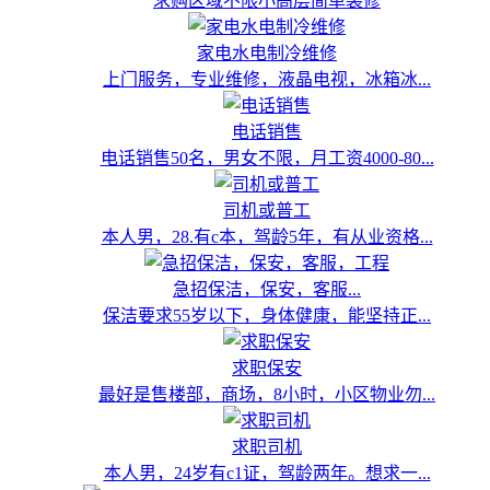
求购区域不限小高层简单装修
家电水电制冷维修
上门服务，专业维修，液晶电视，冰箱冰...
电话销售
电话销售50名，男女不限，月工资4000-80...
司机或普工
本人男，28.有c本，驾龄5年，有从业资格...
急招保洁，保安，客服...
保洁要求55岁以下，身体健康，能坚持正...
求职保安
最好是售楼部，商场，8小时，小区物业勿...
求职司机
本人男，24岁有c1证，驾龄两年。想求一...