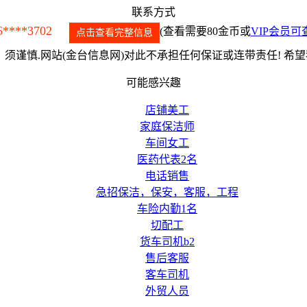
联系方式
6****3702
(查看需要80金币或
VIP会员可
点击查看完整信息
须谨慎.网站(金台信息网)对此不承担任何保证或连带责任! 希
可能感兴趣
店铺美工
家庭保洁师
车间女工
医药代表2名
电话销售
急招保洁，保安，客服，工程
车险内勤1名
切配工
货车司机b2
售后客服
客车司机
外贸人员